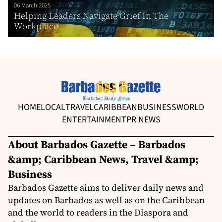
06 March 2025
Helping Leaders Navigate Grief In The
Workplace
HOME
LOCAL
TRAVEL
CARIBBEAN
BUSINESS
WORLD
ENTERTAINMENT
PR NEWS
About Barbados Gazette – Barbados
&amp; Caribbean News, Travel &amp;
Business
Barbados Gazette aims to deliver daily news and
updates on Barbados as well as on the Caribbean
and the world to readers in the Diaspora and