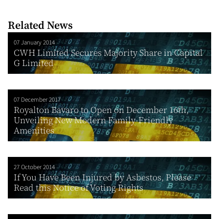
Related News
07 January 2014
CWH Limited Secures Majority Share in Capital
G Limited
07 December 2017
Royalton Bavaro to Open on December 16th,
Unveiling New Modern Family-Friendly
Amenities
27 October 2014
If You Have Been Injured by Asbestos, Please
Read this Notice of Voting Rights